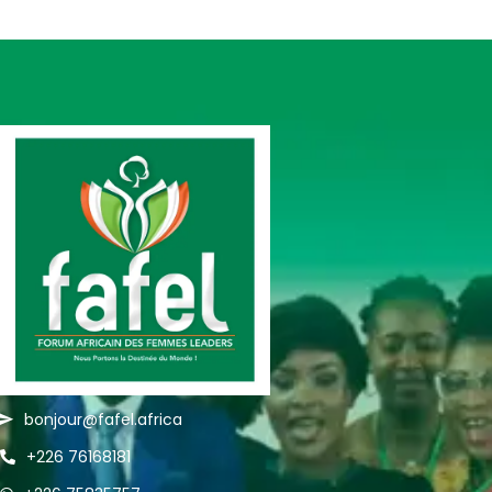
bonjour@fafel.africa
+226 76168181