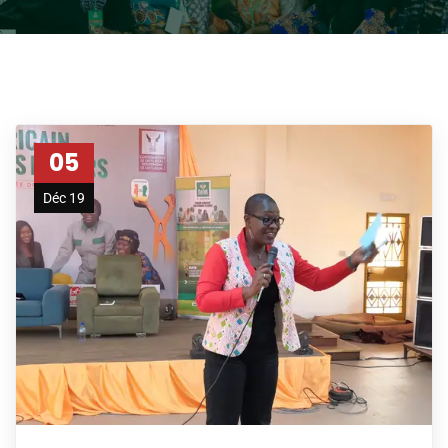
05
Déc 19