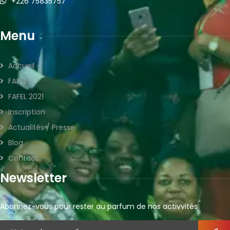
+226 75835757
Menu
Accueil
FAFEL
FAFEL 2021
Inscription
Actualités / Presse
Blog
Contact
Newsletter
Abonnez-vous pour rester au parfum de nos activvités