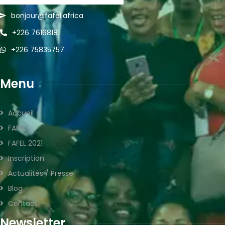
bonjour@fafel.africa
+226 76168181
+226 75835757
Menu
Accueil
FAFEL
FAFEL 2021
Inscription
Actualités / Presse
Blog
Contact
Newsletter