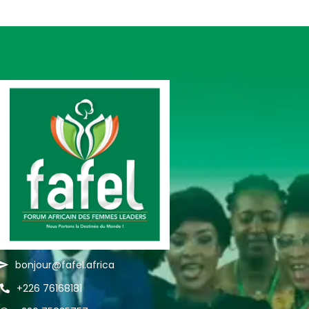
bonjour@fafel.africa
+226 76168181