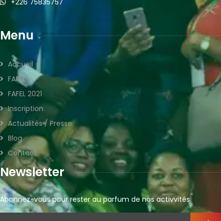
+226 75835757
Menu
Accueil
FAFEL
FAFEL 2021
Inscription
Actualités / Presse
Blog
Contact
Newsletter
Abonnez-vous pour rester au parfum de nos activvités