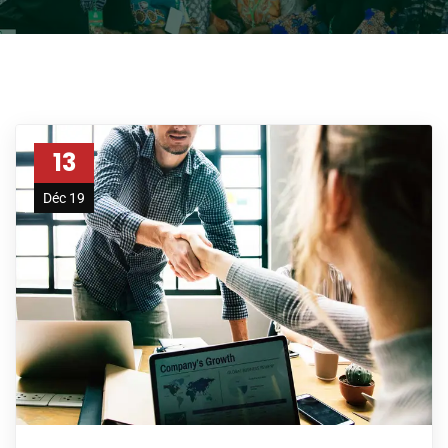
13
Déc 19