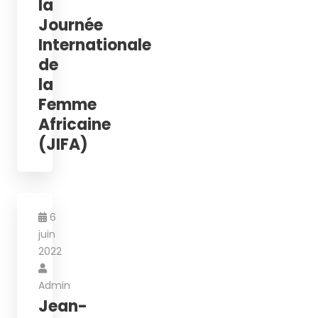
la
Journée
Internationale
de
la
Femme
Africaine
(JIFA)
6
juin
2022
Admin
Jean-