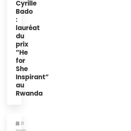
Cyrille
Bado
:
lauréat
du
prix
”He
for
She
Inspirant”
au
Rwanda
31
mars